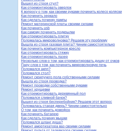
Вышел из строя стул?
Как отремонтировать оверлок
К вопросу о том, как своими руками починить колесо коляски
Как починить зеркало
Как сделать починку лампы
Ремонт материнской платы своими силами
Как починить usb
Как самому починить подкрылки
Как отремонтировать плитку
Поломалась микроволновка? Решаем эту проблему
Вышла из строя газовая плита? Чиним самостоятельно
Как починить компьютерное кресло
Как отремонтировать стяжку
Как отремонтировать лазер
Несколько слов о том, как отремонтировать душку от очков
Пару слов о том, как починить микроволновую печь
Поломался акпп?
Поломался стол?
Ремонт скрипучего пола собственными силами
Вышла из строя проводка?
Ремонт проводки собственными руками
Ремонт хрущевки
Как отремонтировать деревянный пол
Поломался сливной бачок?
Вышел из строя бесперебойник? Решаем этот вопрос
Поломалась старая дверь? Чиним самостоятельно
О том, как починить домофон
Как починить батарею
Как сделать починку мышки
Поломался шланг душа?
Ремонт амортизатора ваз своими силами
Ремонт пульта от телевизора своими силами