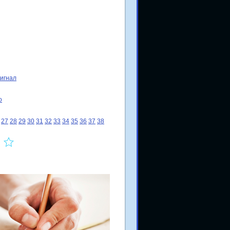
сигнал
о
27
28
29
30
31
32
33
34
35
36
37
38