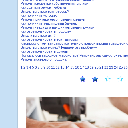
Ремонт тонометра собственными силами
Как сделать ремонт каблука
Вышел из строя компрессор?
Как починить мотоцикл
Ремонт принтера epson своими силами
Как починить пластиковый бампер
Ремонт гнезда для наушников своими руками
Как отремонтировать подошву
Вышла из строя дсп?
Как отремонтировать зонт автомат
К вопросу о том, как самостоятельно отремонтировать звуковой 
Вышел из строя мопед? Решаем эту проблему
Как отремонтировать цоколь
Поломалось зарядное устройство? Ремонтируем самостоятельн
Ремонт акрилового поддона
1
2
3
4
5
6
7
8
9
10
11
12
13
14
15
16
17
18
19
20
21
22
23
24
25
26