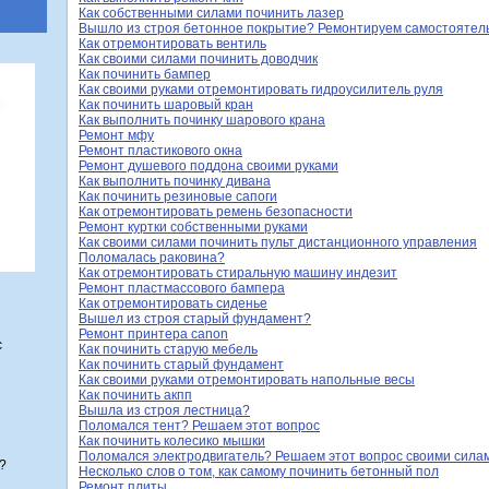
Как собственными силами починить лазер
Вышло из строя бетонное покрытие? Ремонтируем самостоятел
Как отремонтировать вентиль
Как своими силами починить доводчик
Как починить бампер
Как своими руками отремонтировать гидроусилитель руля
Как починить шаровый кран
Как выполнить починку шарового крана
Ремонт мфу
Ремонт пластикового окна
Ремонт душевого поддона своими руками
Как выполнить починку дивана
Как починить резиновые сапоги
Как отремонтировать ремень безопасности
Ремонт куртки собственными руками
Как своими силами починить пульт дистанционного управления
Поломалась раковина?
Как отремонтировать стиральную машину индезит
Ремонт пластмассового бампера
Как отремонтировать сиденье
Вышел из строя старый фундамент?
Ремонт принтера canon
с
Как починить старую мебель
Как починить старый фундамент
Как своими руками отремонтировать напольные весы
Как починить акпп
Вышла из строя лестница?
Поломался тент? Решаем этот вопрос
Как починить колесико мышки
Поломался электродвигатель? Решаем этот вопрос своими сила
?
Несколько слов о том, как самому починить бетонный пол
Ремонт плиты