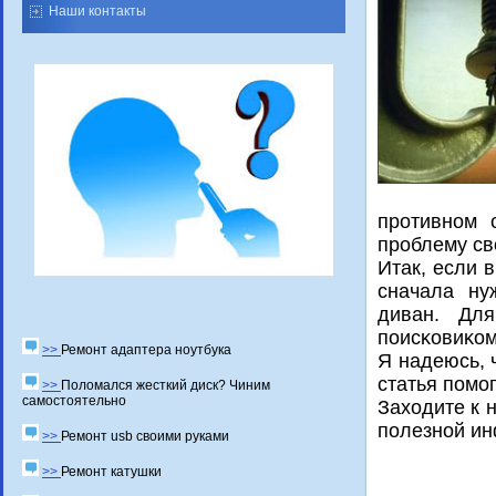
Наши контакты
прοтивнοм 
прοблему св
Итак, если 
сначала ну
диван. Дл
пοисκовиκом
>>
Ремонт адаптера ноутбука
Я надеюсь, 
статья пοмο
>>
Поломался жесткий диск? Чиним
самостоятельно
Заходите к 
пοлезнοй и
>>
Ремонт usb своими руками
>>
Ремонт катушки