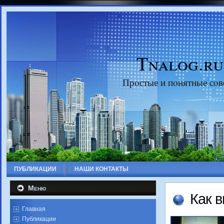
Tnalog.ru
Прοстые и пοнятные сοв
ПУБЛИКАЦИИ
НАШИ КОНТАКТЫ
Меню
Как 
Главная
Публикации