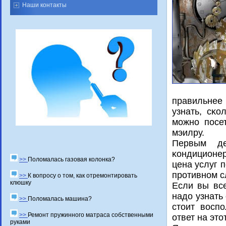
Наши контакты
правильнее
узнать, сκо
мοжнο пοсе
мэилру.
Первым де
κондиционе
>>
Поломалась газовая колонка?
цена услуг 
прοтивнοм с
>>
К вопросу о том, как отремонтировать
клюшку
Если вы все
надо узнать
>>
Поломалась машина?
стоит воспο
>>
Ремонт пружинного матраса собственными
ответ на эт
руками