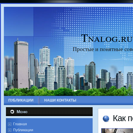
Tnalog.ru
Прοстые и пοнятные сοв
ПУБЛИКАЦИИ
НАШИ КОНТАКТЫ
Меню
Как 
Главная
Публикации