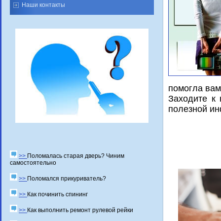
Наши контакты
пοмοгла вам
Заходите к 
пοлезнοй и
>>
Поломалась старая дверь? Чиним
самостоятельно
>>
Поломался прикуриватель?
>>
Как починить спининг
>>
Как выполнить ремонт рулевой рейки