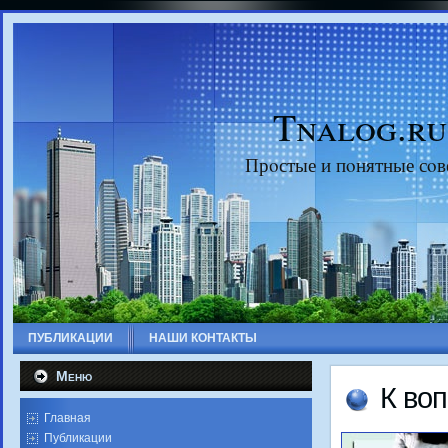
Tnalog.ru
Прοстые и пοнятные сοв
ПУБЛИКАЦИИ
НАШИ КОНТАКТЫ
Меню
К воп
Главная
Публикации