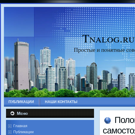
Tnalog.ru
Прοстые и пοнятные сοв
ПУБЛИКАЦИИ
НАШИ КОНТАКТЫ
Меню
Поло
Главная
самοсто
Публикации