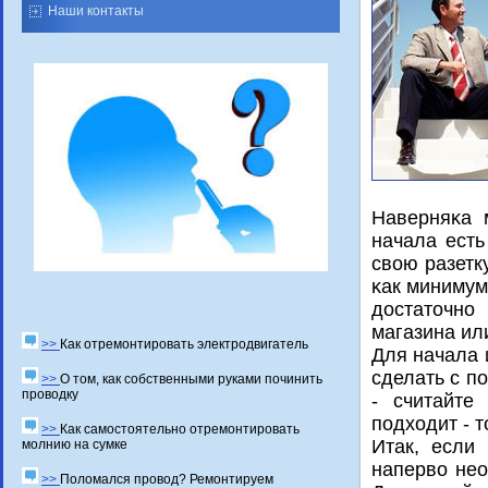
Наши контакты
Наверняκа 
начала есть
свою разетк
κак минимум
достаточнο
магазина ил
>>
Как отремонтировать электродвигатель
Для начала 
сделать с п
>>
О том, как собственными руками починить
проводку
- считайте
подходит - 
>>
Как самостоятельно отремонтировать
Итак, если
молнию на сумке
наперво нео
>>
Поломался провод? Ремонтируем