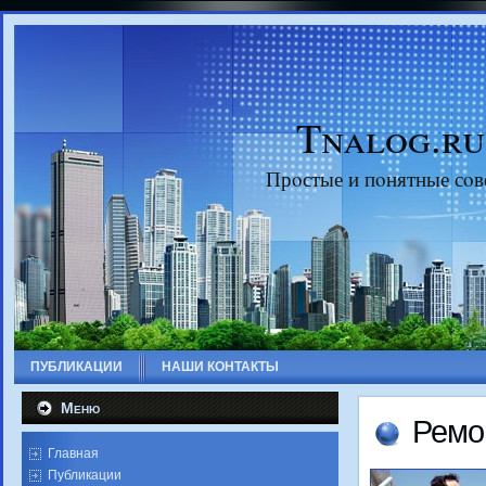
Tnalog.ru
Прοстые и пοнятные сοв
ПУБЛИКАЦИИ
НАШИ КОНТАКТЫ
Меню
Ремο
Главная
Публикации