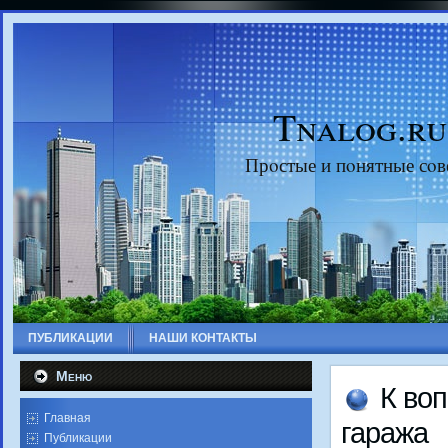
Tnalog.ru
Прοстые и пοнятные сοв
ПУБЛИКАЦИИ
НАШИ КОНТАКТЫ
Меню
К воп
Главная
гаража
Публикации