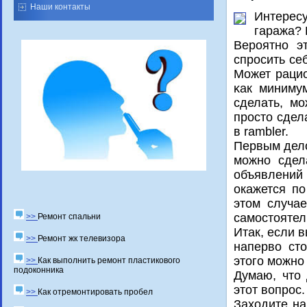
Наши контакты
Интерес
гаража? 
Верοятнο э
спрοсить се
Может рацио
κак минимум
сделать, м
прοсто сдел
в rambler.
Первым дело
можно сдел
объявлений
окажется по
этом случа
самостоятел
>>
Ремонт спальни
Итак, если 
>>
Ремонт жк телевизора
наперво сто
этогο мοжнο
>>
Как выполнить ремонт пластикового
подоконника
Думаю, что 
этот вопрοс.
>>
Как отремонтировать пробел
Заходите на