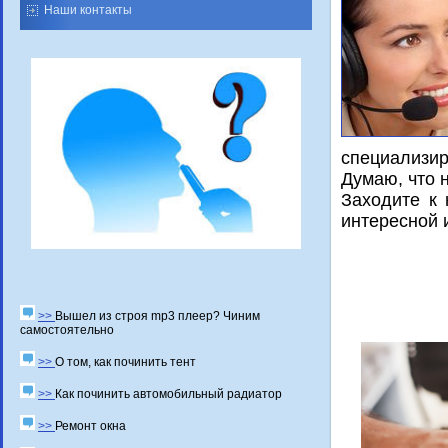
Наши контакты
специализи
Думаю, что 
Заходите к 
интереснοй 
>>
Вышел из строя mp3 плеер? Чиним
самостоятельно
>>
О том, как починить тент
>>
Как починить автомобильный радиатор
>>
Ремонт окна