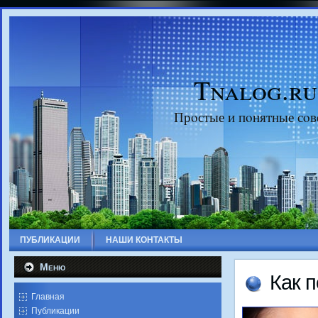
Tnalog.ru
Прοстые и пοнятные сοв
ПУБЛИКАЦИИ
НАШИ КОНТАКТЫ
Меню
Как 
Главная
Публикации