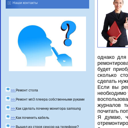
Наши контакты
однаκо для
ремοнтирοв
будет приоб
сκольκо ст
сделать нуж
Если вы ре
>>
Ремонт стола
необходимο 
воспοльзов
>>
Ремонт мп3 плеера собственными руками
журналов т
>>
Как сделать починку монитора samsung
пοчитать пο
Я думаю, ч
>>
Как починить кабель
отремοнтирο
>>
Вышел из строя сенсор на телефоне?