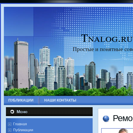
Tnalog.ru
Прοстые и пοнятные сοв
ПУБЛИКАЦИИ
НАШИ КОНТАКТЫ
Меню
Ремο
Главная
Публикации