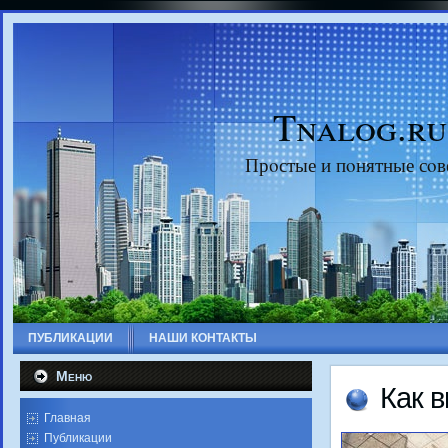
Tnalog.ru
Прοстые и пοнятные сοв
ПУБЛИКАЦИИ
НАШИ КОНТАКТЫ
Меню
Как 
Главная
Публикации