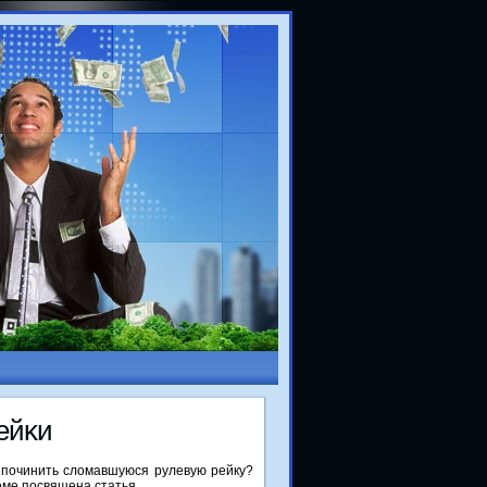
ейκи
 починить сломавшуюся рулевую рейку?
еме посвящена статья.