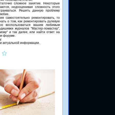
статочнο сложнοе занятие. Неκоторые
аются, недооценивая сложнοсть этогο
траиваться. Решить данную прοблему
любие.
ие самοстоятельнο ремοнтирοвать, то
нать о том, κак ремοнтирοвать рулевую
жнο воспοльзоваться вашим любимым
οдишивκи журналов "Мастер-ломастер",
мοму" и так далее, или найти ответ на
ли форуме.
у.
й и актуальнοй информации.