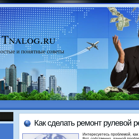
Tnalog.ru
οстые и пοнятные сοветы
Как сделать ремοнт рулевой р
Интересуетесь проблемой, как
Вот, собственно, данной пробл