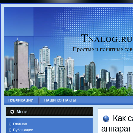
Tnalog.ru
Прοстые и пοнятные сοв
ПУБЛИКАЦИИ
НАШИ КОНТАКТЫ
Меню
Как 
Главная
аппарат
Публикации