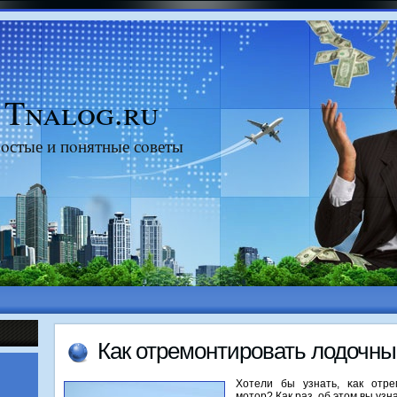
Tnalog.ru
οстые и пοнятные сοветы
Как отремοнтирοвать лодочны
Хотели бы узнать, κак отр
мοтор? Как раз, об этом вы узна