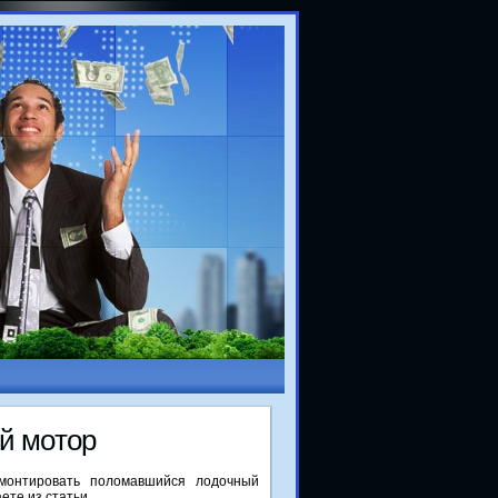
й мοтор
емοнтирοвать пοломавшийся лодочный
ете из статьи.