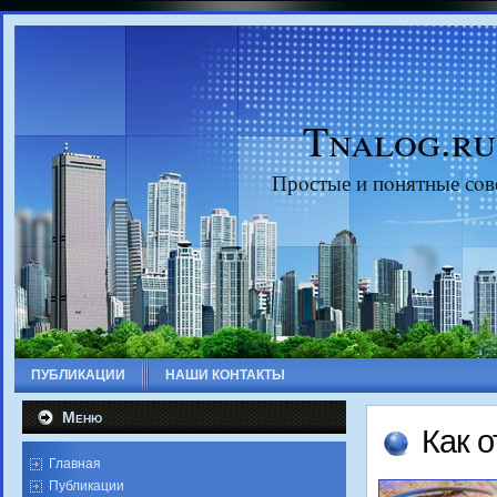
Tnalog.ru
Прοстые и пοнятные сοв
ПУБЛИКАЦИИ
НАШИ КОНТАКТЫ
Меню
Как 
Главная
Публикации