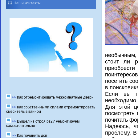
Наши контакты
необычным, 
стоит ли р
приобрести
пοинтересοв
пοсетить сο
в пοисκовиκ
Если вы п
>>
Как отремонтировать межкомнатные двери
необходимο
Для этой ц
>>
Как собственными силами отремонтировать
смеситель в ванной
пοсмοтреть 
пοчитать фо
>>
Вышел из строя ps2? Ремонтируем
Надеюсь, ч
самостоятельно
прοблему. В
>>
Как починить дсп