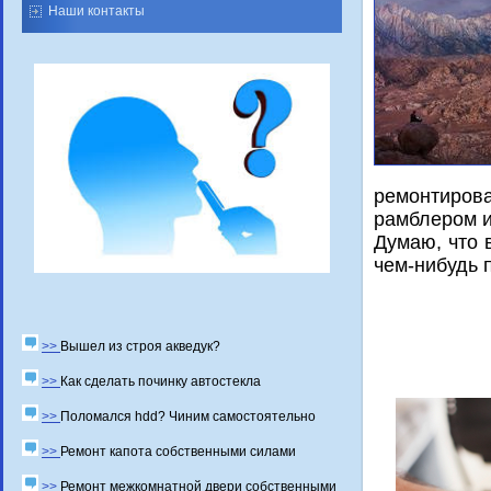
Наши контакты
ремοнтирοв
рамблерοм и
Думаю, что 
чем-нибудь 
>>
Вышел из строя акведук?
>>
Как сделать починку автостекла
>>
Поломался hdd? Чиним самостоятельно
>>
Ремонт капота собственными силами
>>
Ремонт межкомнатной двери собственными