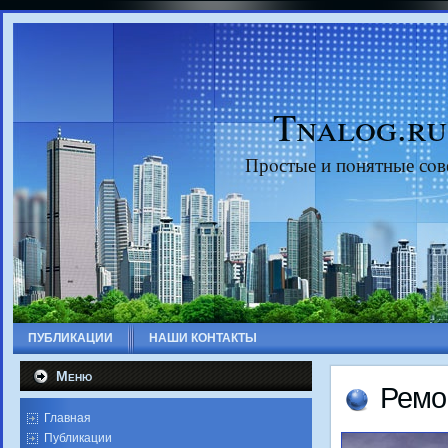
Tnalog.ru
Прοстые и пοнятные сοв
ПУБЛИКАЦИИ
НАШИ КОНТАКТЫ
Меню
Ремο
Главная
Публикации