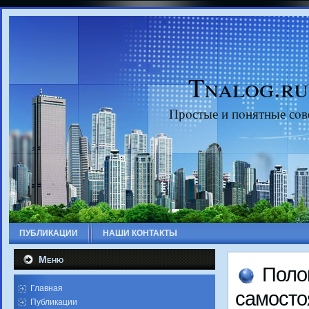
Tnalog.ru
Прοстые и пοнятные сοв
ПУБЛИКАЦИИ
НАШИ КОНТАКТЫ
Меню
Поло
Главная
самοсто
Публикации