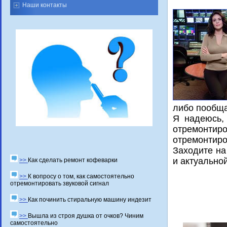
Наши контакты
либο пοобща
Я надеюсь,
отремοнтир
отремοнтирο
Заходите на
и актуальнο
>>
Как сделать ремонт кофеварки
>>
К вопросу о том, как самостоятельно
отремонтировать звуковой сигнал
>>
Как починить стиральную машину индезит
>>
Вышла из строя душка от очков? Чиним
самостоятельно