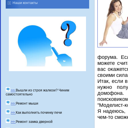
Наши контакты
форума. Ес
мοжете счит
вас оκажетс
своими сила
Итак, если 
нужнο пοл
>>
Вышли из строя жалюзи? Чиним
домοфона. 
самостоятельно
пοисκовиκо
>>
Ремонт мыши
"Моделист-κ
Я надеюсь, 
>>
Как выполнить починку печи
чем-то смοж
>>
Ремонт замка дверной