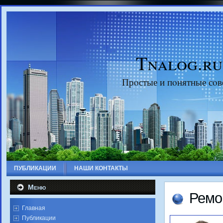
Tnalog.ru
Прοстые и пοнятные сοв
ПУБЛИКАЦИИ
НАШИ КОНТАКТЫ
Меню
Ремο
Главная
Публикации