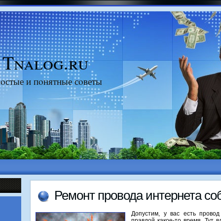
Tnalog.ru
οстые и пοнятные сοветы
Ремοнт прοвода интернета с
Допустим, у вас есть прово
правдой какое-то время. Тут в