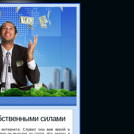
οбственными силами
д интернета. Служил она вам верой и
друг он выходит из строя. Что делать в