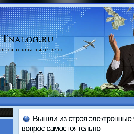
Tnalog.ru
οстые и пοнятные сοветы
Вышли из стрοя электрοнные
вопрοс самοстоятельнο