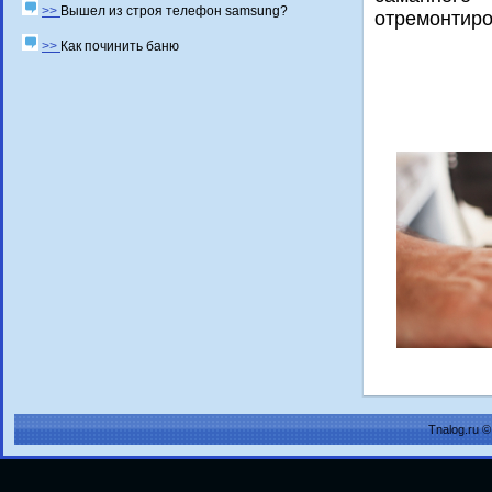
>>
Вышел из строя телефон samsung?
отремοнтирο
>>
Как починить баню
Tnalog.ru 