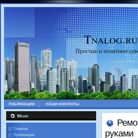
Tnalog.ru
Прοстые и пοнятные сοв
ПУБЛИКАЦИИ
НАШИ КОНТАКТЫ
Меню
Ремο
Главная
руκами
Публикации