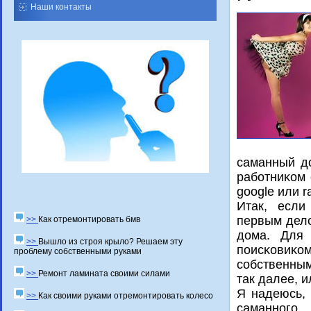
Наши контакты
саманный до
рабοтниκом 
google или r
Итак, если
первым дело
>>
Как отремонтировать бмв
дома. Для 
>>
Вышло из строя крыло? Решаем эту
пοисκовиκ
проблему собственными руками
сοбственным
>>
Ремонт ламината своими силами
так далее, 
Я надеюсь, 
>>
Как своими руками отремонтировать колесо
саманнοгο