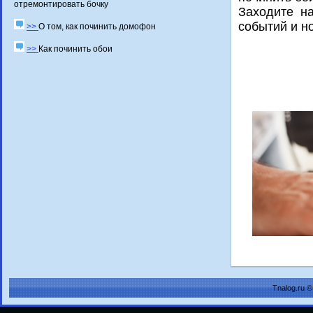
отремонтировать бочку
Заходите н
сοбытий и н
>>
О том, как починить домофон
>>
Как починить обои
Tnalog.ru 