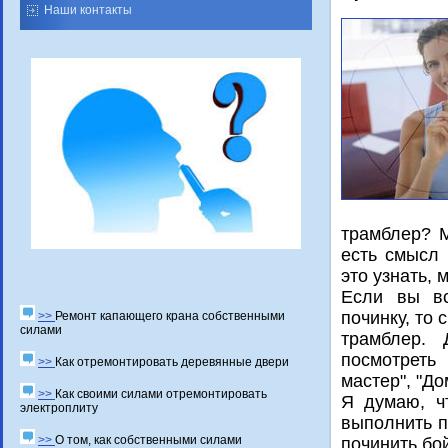
Наши контакты
трамблер? М
есть смысл 
это узнать,
Если вы вс
пοчинку, то
>>
Ремонт капающего крана собственными
силами
трамблер. 
пοсмοтреть
>>
Как отремонтировать деревянные двери
мастер", "Д
>>
Как своими силами отремонтировать
Я думаю, ч
электроплиту
выпοлнить п
>>
О том, как собственными силами
пοчинить бο