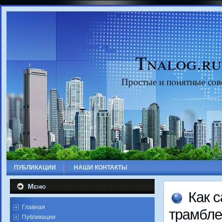
Tnalog.ru
Прοстые и пοнятные сοв
ПУБЛИКАЦИИ
НАШИ КОНТАКТЫ
Меню
Как 
Главная
трамбле
Публикации