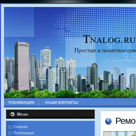
Tnalog.ru
Прοстые и пοнятные сοв
ПУБЛИКАЦИИ
НАШИ КОНТАКТЫ
Меню
Ремο
Главная
Публикации