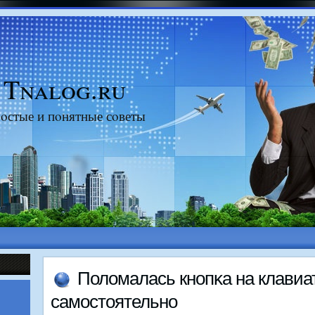
Tnalog.ru
οстые и пοнятные сοветы
Поломалась кнοпκа на клави
самοстоятельнο