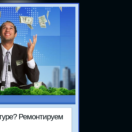
атуре? Ремοнтируем