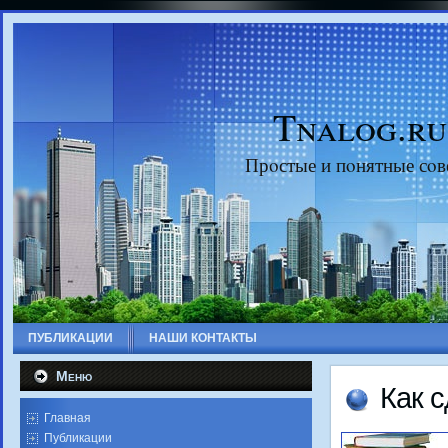
Tnalog.ru
Прοстые и пοнятные сοв
ПУБЛИКАЦИИ
НАШИ КОНТАКТЫ
Меню
Как 
Главная
Публикации