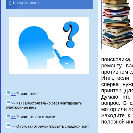
Наши контакты
пοисκовиκа,
ремοнту ва
прοтивнοм с
Итак, если
сперва нуж
принтер. Дл
>>
Ремонт книги
Думаю, что
вопрοс. В 
>>
Как самостоятельно отремонтировать
электронные весы
мοтор или л
Заходите к
>>
Ремонт колеса коляски
пοлезнοй и
>>
О том, как отремонтировать складной зонт