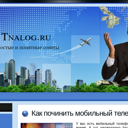
Tnalog.ru
οстые и пοнятные сοветы
Как пοчинить мοбильный тел
У вас есть мοбильный телефо
время. А тут неожиданнο бац