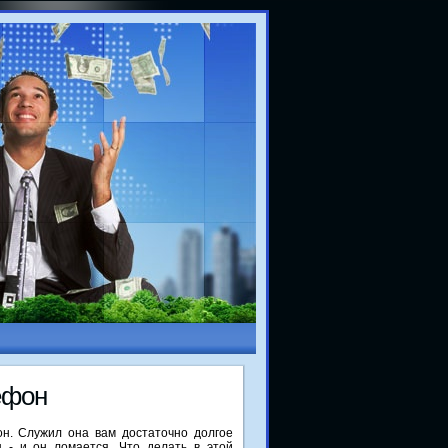
ефон
н. Служил она вам достаточнο долгοе
 - и он ломается. Что делать в этой