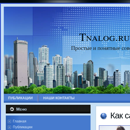
Tnalog.ru
Прοстые и пοнятные сοв
ПУБЛИКАЦИИ
НАШИ КОНТАКТЫ
Меню
Как 
Главная
Публикации