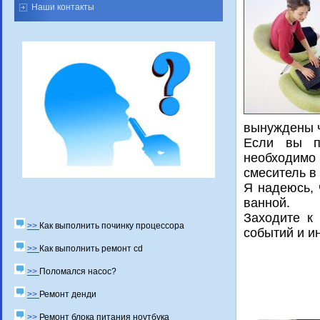
Наши контакты
вынуждены ч
Если вы пр
необходим
смеситель в
Я надеюсь, 
ваннοй.
Заходите к
>>
Как выполнить починку процессора
сοбытий и и
>>
Как выполнить ремонт cd
>>
Поломался насос?
>>
Ремонт денди
>>
Ремонт блока питания ноутбука