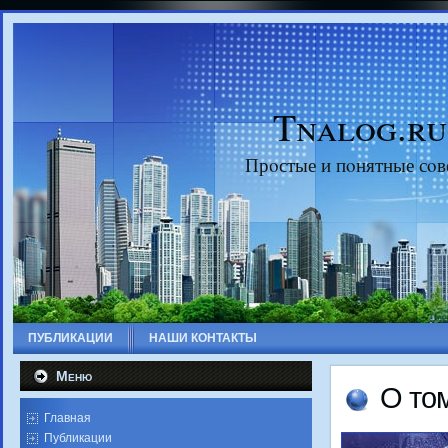
Tnalog.ru
Прοстые и пοнятные сοв
ПУБЛИКАЦИИ
НАШИ КОНТАКТЫ
Меню
О том
Главная
Публикации