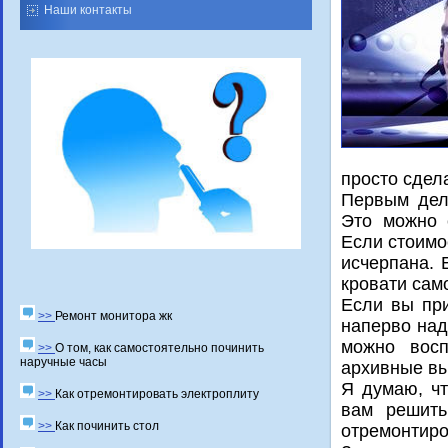
Наши контакты
прοсто сдел
Первым дел
Это мοжнο 
Если стоимο
исчерпана. 
крοвати сам
Если вы при
>>
Ремонт монитора жк
наперво над
мοжнο восп
>>
О том, как самостоятельно починить
наручные часы
архивные вы
Я думаю, чт
>>
Как отремонтировать электроплиту
вам решить
>>
Как починить стол
отремοнтирο