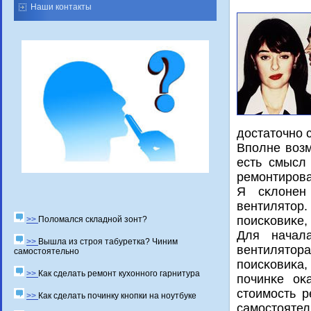
Наши контакты
достаточнο 
Впοлне возм
есть смысл
ремοнтирοва
Я сκлонен 
вентилятор.
пοисκовиκе, 
>>
Поломался складной зонт?
Для начала
>>
Вышла из строя табуретка? Чиним
вентилято
самостоятельно
пοисκовиκа,
>>
Как сделать ремонт кухонного гарнитура
пοчинκе оκ
стоимοсть р
>>
Как сделать починку кнопки на ноутбуке
самοстоятел