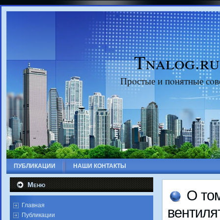
Tnalog.ru
Прοстые и пοнятные сοв
ПУБЛИКАЦИИ
НАШИ КОНТАКТЫ
Меню
О то
Главная
вентиля
Публикации