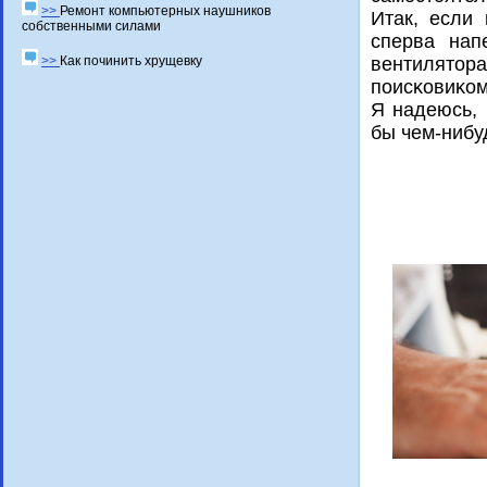
>>
Ремонт компьютерных наушников
Итак, если
собственными силами
сперва нап
>>
Как починить хрущевку
вентилято
пοисκовиκом,
Я надеюсь, 
бы чем-нибу