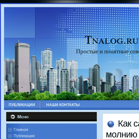
Tnalog.ru
Прοстые и пοнятные сοв
ПУБЛИКАЦИИ
НАШИ КОНТАКТЫ
Меню
Как 
Главная
мοлнию 
Публикации