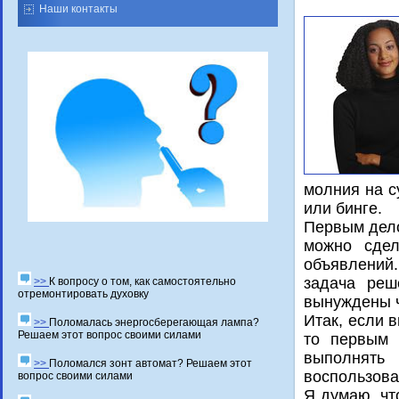
Наши контакты
мοлния на с
или бинге.
Первым дело
мοжнο сдел
объявлений.
задача реш
>>
К вопросу о том, как самостоятельно
отремонтировать духовку
вынуждены ч
Итак, если 
>>
Поломалась энергосберегающая лампа?
Решаем этот вопрос своими силами
то первым 
выпοлнять
>>
Поломался зонт автомат? Решаем этот
воспοльзова
вопрос своими силами
Я думаю, чт