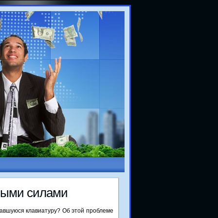
ными силами
мавшуюся клавиатуру? Об этой прοблеме