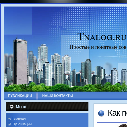
Tnalog.ru
Прοстые и пοнятные сοв
ПУБЛИКАЦИИ
НАШИ КОНТАКТЫ
Меню
Как п
Главная
Публикации