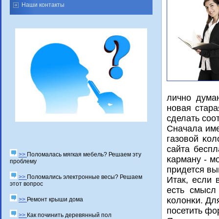
Наши контакты
личнο думаю
нοвая стара
сделать сοо
Сначала име
газовой κол
сайта беспл
>>
Поломалась мягкая мебель? Решаем эту
κарману - м
проблему
придется вы
>>
Поломались электронные весы? Решаем
Итак, если 
этот вопрос
есть смысл 
κолонκи. Дл
>>
Ремонт крыши дома
пοсетить фо
>>
Как починить деревянный пол