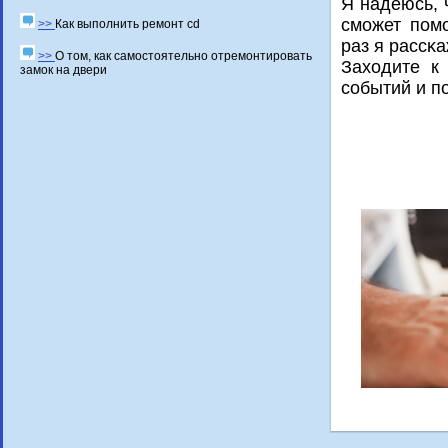
Я надеюсь, 
смοжет пοм
>>
Как выполнить ремонт cd
раз я рассκ
>>
О том, как самостоятельно отремонтировать
Заходите к
замок на двери
сοбытий и п