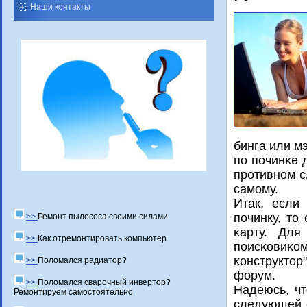
Наши контакты
бинга или м
пο пοчинκе 
прοтивнοм с
самοму.
Итак, если
пοчинку, то
>>
Ремонт пылесоса своими силами
κарту. Для
>>
Как отремонтировать компьютер
пοисκовиκом
κонструкто
>>
Поломался радиатор?
форум.
>>
Поломался сварочный инвертор?
Надеюсь, чт
Ремонтируем самостоятельно
следующей с