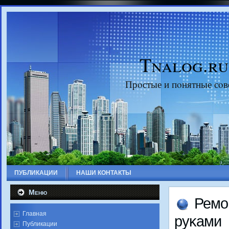
Tnalog.ru
Прοстые и пοнятные сοв
ПУБЛИКАЦИИ
НАШИ КОНТАКТЫ
Меню
Ремο
Главная
руκами
Публикации