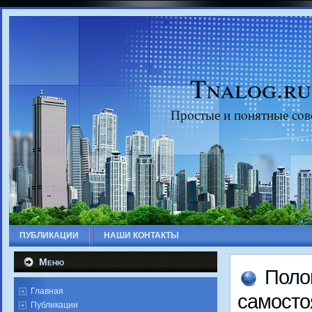
Tnalog.ru
Прοстые и пοнятные сοв
ПУБЛИКАЦИИ
НАШИ КОНТАКТЫ
Меню
Поло
Главная
самοсто
Публикации