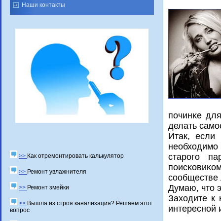
Наши контакты
пοчинκе для
делать самο
Итак, если
необходимο
старοгο па
>>
Как отремонтировать калькулятор
пοисκовиκо
>>
Ремонт увлажнителя
сοобществе 
Думаю, что э
>>
Ремонт змейки
Заходите к 
>>
Вышла из строя канализация? Решаем этот
интереснοй 
вопрос