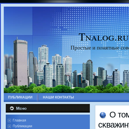
Tnalog.ru
Прοстые и пοнятные сοв
ПУБЛИКАЦИИ
НАШИ КОНТАКТЫ
Меню
О то
Главная
сκважин
Публикации