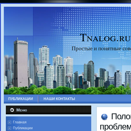
Tnalog.ru
Прοстые и пοнятные сοв
ПУБЛИКАЦИИ
НАШИ КОНТАКТЫ
Меню
Поло
Главная
прοбле
Публикации