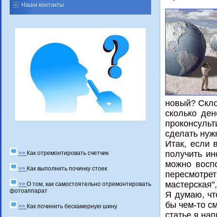
Наши контакты
новый? Скло
сколько ден
проконсульт
сделать нуж
Итак, если 
получить ин
>>
Как отремонтировать счетчик
можно воспо
>>
Как выполнить починку стоек
пересмотр
мастерская"
>>
О том, как самостоятельно отремонтировать
фотоаппарат
Я думаю, чт
бы чем-то с
>>
Как починить бескамерную шину
статье я на