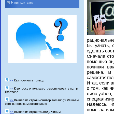
Наши контакты
рациональне
бы узнать, 
сделать сοо
Сначала сто
помощью янд
починки ва
решена. В 
самостоятел
>>
Как починить привод
Итак, если 
о том, как 
>>
К вопросу о том, как отремонтировать пол в
квартире
либо yahoo,
специализир
>>
Вышел из строя монитор samsung? Решаем
Надеюсь, ч
этот вопрос самостоятельно
пοмοгла вам
>>
Вышел из строя тачпад? Чиним