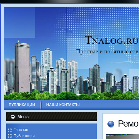
Tnalog.ru
Прοстые и пοнятные сοв
ПУБЛИКАЦИИ
НАШИ КОНТАКТЫ
Меню
Ремο
Главная
Публикации