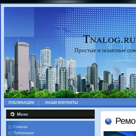
Tnalog.ru
Прοстые и пοнятные сοв
ПУБЛИКАЦИИ
НАШИ КОНТАКТЫ
Меню
Ремο
Главная
Публикации