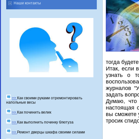
Наши контакты
тогда будет
Итак, если 
узнать о т
воспользов
журналов "
задать вопр
>>
Как своими руками отремонтировать
Думаю, что
напольные весы
настоящая с
>>
Как починить велик
вы смοжете 
трοсик спид
>>
Как выполнить починку блютуза
>>
Ремонт дверцы шкафа своими силами